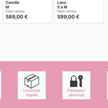
Camille
Lana
M
S à M
Pièce vendue
Pièce vendue
589,00
€
599,00
€
📦
🔐
Livraison
Paiement
rapide
sécurisé