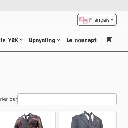
Choisir
une
langue
rie Y2K
Upcycling
Le concept
rier par
3
results
available