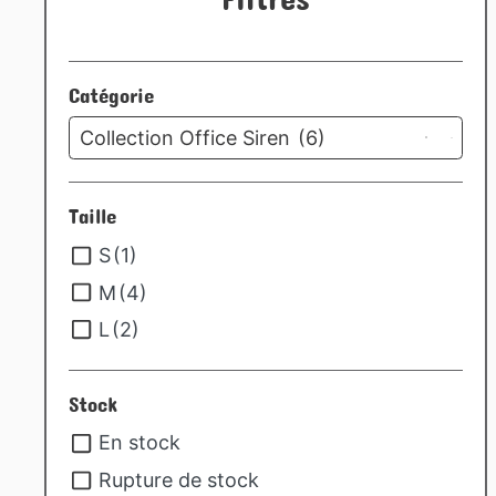
Catégorie
12
results
Collection Office Siren
(6)
available
Taille
S
(1)
M
(4)
L
(2)
Stock
En stock
Rupture de stock