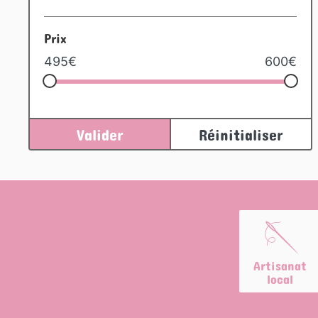
Prix
495€
600€
Valider
Réinitialiser
🪡
Artisanat
local