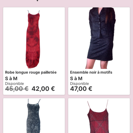
Robe longue rouge pailletée
Ensemble noir à motifs
S à M
S à M
Disponible
Disponible
45,00
€
42,00
€
47,00
€