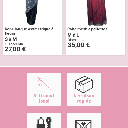
Robe longue asymétrique à
Robe mesh à paillettes
fleurs
M à L
S à M
Disponible
35,00
€
Disponible
27,00
€
🪡
📦
Artisanat
Livraison
local
rapide
🔐
💌