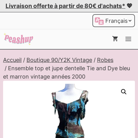
Aller
Livraison offerte à partir de 80€ d'achats*
💖
au
Choisir
contenu
une
langue
Me
Accueil
/
Boutique 90/Y2K Vintage
/
Robes
/ Ensemble top et jupe dentelle Tie and Dye bleu
et marron vintage années 2000