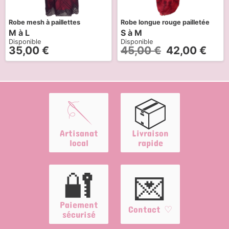
Robe mesh à paillettes
Robe longue rouge pailletée
M à L
S à M
Disponible
Disponible
35,00
€
45,00
€
42,00
€
🪡
📦
Artisanat
Livraison
local
rapide
🔐
💌
Paiement
Contact ♡
sécurisé