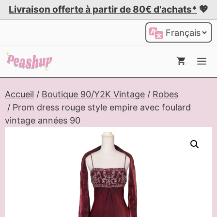
Aller
Livraison offerte à partir de 80€ d'achats*
💖
au
Choisir
contenu
une
langue
Me
Accueil
/
Boutique 90/Y2K Vintage
/
Robes
/ Prom dress rouge style empire avec foulard
vintage années 90