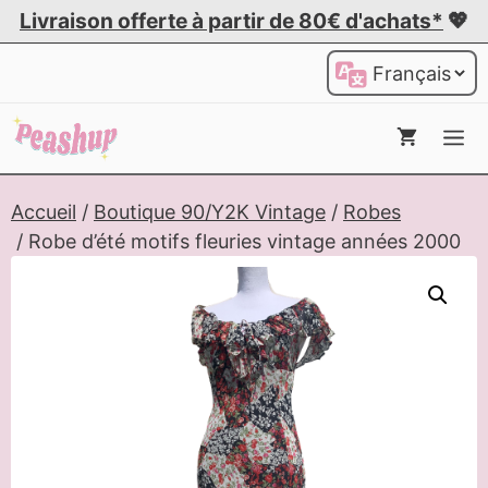
Aller
Livraison offerte à partir de 80€ d'achats*
💖
au
Choisir
contenu
une
langue
Me
Accueil
/
Boutique 90/Y2K Vintage
/
Robes
/ Robe d’été motifs fleuries vintage années 2000