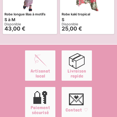
Robe longue lilas à motifs
Robe kaki tropical
S à M
S
Disponible
Disponible
43,00
€
25,00
€
🪡
📦
Artisanat
Livraison
local
rapide
🔐
💌
Paiement
Contact ♡
sécurisé