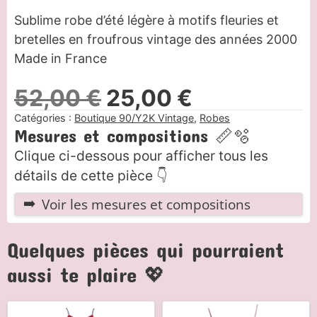
Sublime robe d’été légère à motifs fleuries et
bretelles en froufrous vintage des années 2000
Made in France
Le
Le
52,00
€
25,00
€
prix
prix
Catégories :
Boutique 90/Y2K Vintage
,
Robes
Mesures et compositions 📏🫧
initial
actuel
Clique ci-dessous pour afficher tous les
était :
est :
détails de cette pièce 👇
52,00 €.
25,00 €.
Voir les mesures et compositions
Quelques pièces qui pourraient
aussi te plaire 💖