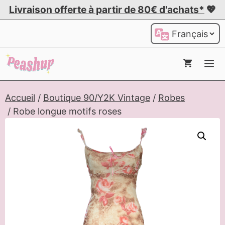
Aller
Livraison offerte à partir de 80€ d'achats*
💖
au
Choisir
contenu
une
langue
Me
Accueil
/
Boutique 90/Y2K Vintage
/
Robes
/ Robe longue motifs roses