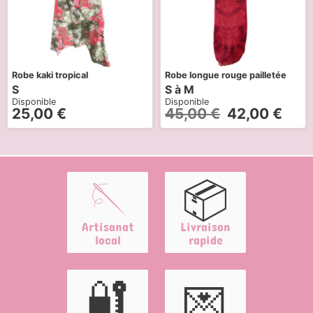
Robe kaki tropical
Robe longue rouge pailletée
S
S à M
Disponible
Disponible
25,00
€
45,00
€
42,00
€
🪡
📦
Artisanat
Livraison
local
rapide
🔐
💌