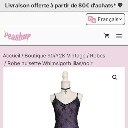
Aller
Livraison offerte à partir de 80€ d'achats*
💖
au
Choisir
contenu
une
langue
Me
Accueil
/
Boutique 90/Y2K Vintage
/
Robes
/ Robe nuisette Whimsigoth lilas/noir