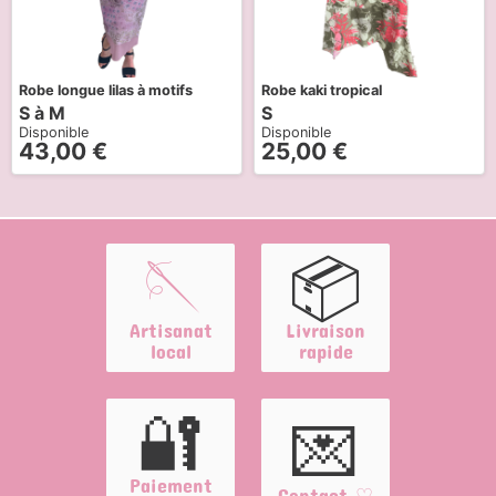
Robe longue lilas à motifs
Robe kaki tropical
S à M
S
Disponible
Disponible
43,00
€
25,00
€
🪡
📦
Artisanat
Livraison
local
rapide
🔐
💌
Paiement
Contact ♡