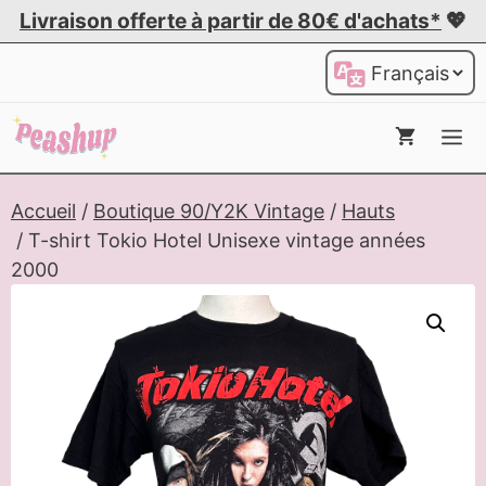
Aller
Livraison offerte à partir de 80€ d'achats*
💖
au
Choisir
contenu
une
langue
Me
Accueil
/
Boutique 90/Y2K Vintage
/
Hauts
/ T-shirt Tokio Hotel Unisexe vintage années
2000