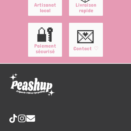
Artisanat
Livraison
local
rapide
🔐
💌
Paiement
Contact ♡
sécurisé