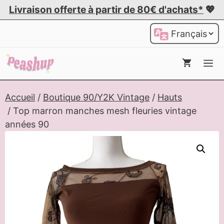
Aller
Livraison offerte à partir de 80€ d'achats*
💖
au
Choisir
contenu
une
langue
Me
Accueil
/
Boutique 90/Y2K Vintage
/
Hauts
/ Top marron manches mesh fleuries vintage
années 90