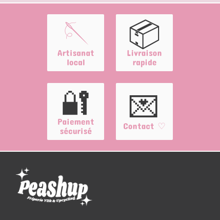
🪡
📦
Artisanat
Livraison
local
rapide
🔐
💌
Paiement
Contact ♡
sécurisé