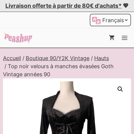
Aller
Livraison offerte à partir de 80€ d'achats*
💖
au
Choisir
contenu
une
langue
Me
Accueil
/
Boutique 90/Y2K Vintage
/
Hauts
/ Top noir velours à manches évasées Goth
Vintage années 90